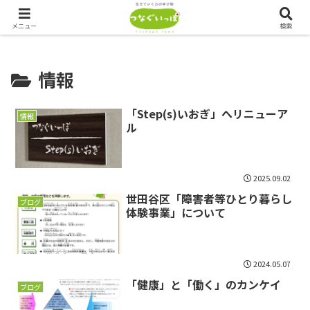
つなぐいっぽでは、ただいま会員を募集しております！！
メニュー
検索
情報
「Step(s)いおぎ」へリニューア
情報
ル
2025.09.02
世田谷区「障害者等ひとり暮らし
ブログ
体験事業」について
2024.05.07
「健康」と「働く」のカンケイ
ブログ