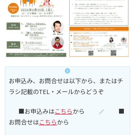
お申込み、お問合せは以下から
、または
チ
ラシ
記載
の
TEL
・
メール
から
どうぞ
■お申込みは
こちら
から
■
／
お問合せは
こちら
から