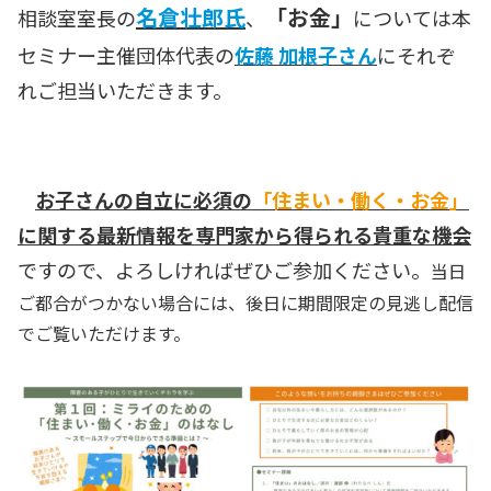
名倉
壮郎
氏
「お金」
相談室室長の
、
については本
セミナー主催団体代表の
佐藤 加根子さん
にそれぞ
れご担当いただきます。
お子さんの自立に必須の
「住まい・働く・お金」
に関する最新情報を専門家から得られる貴重な機会
ですので、よろしければぜひご参加ください。
当日
ご都合がつかない場合には、後日に期間限定の見逃し配信
でご覧いただけます。