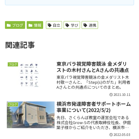
ブログ
情報
自立
学び
連携
関連記事
東京パラ視覚障害競泳 金メダリ
ブログ
ストの木村さんとAさんの共通点
東京パラ視覚障害競泳の金メダリスト木
村敬一さんと、「Step(s)のがた」利用者
Aさんとの共通点についてのまとめ。
2021.10.11
横浜市発達障害者サポートホーム
ブログ
事業について(2022/5/2)
先日、さくらんぼ教室の運営会社である
株式会社Grow-Sの代表取締役社長、伊庭
葉子様からご紹介をいただき、横浜市発
達障害者サポートホーム事業を見学させ
2022.05.03
ていただきました。 横浜市発達障害者