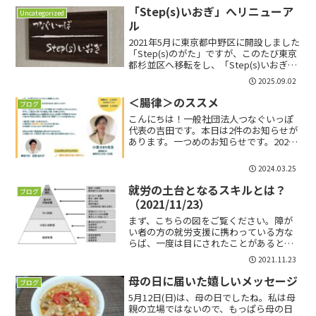
サポートホーム事業は2012年に事業化さ
「Step(s)いおぎ」へリニューア
Uncategorized
れ、横浜市から...
ル
2021年5月に東京都中野区に開設しました
「Step(s)のがた」ですが、このたび東京
都杉並区へ移転をし、「Step(s)いおぎ」
として2025年9月にリニューアルいたしま
2025.09.02
す。移転に伴い、9月28日(日)にお披露目
会を開催いたします。詳細と...
＜腸律＞のススメ
ブログ
こんにちは！一般社団法人つなぐいっぽ
代表の吉田です。本日は2件のお知らせが
あります。一つめのお知らせです。2024
年4月より、一般社団法人つなぐいっぽで
実施しているシェアハウス事業等につき
2024.03.25
まして、株式会社田治（たじ）を通じて
展開して参ります...
就労の土台となるスキルとは？
ブログ
（2021/11/23）
まず、こちらの図をご覧ください。障が
い者の方の就労支援に携わっている方な
らば、一度は目にされたことがあると思
います。職業準備性のピラミッド（独立
2021.11.23
行政法人 高齢･障害･求職者雇用支援機構
『2019年度版就業支援ハンドブック』よ
母の日に届いた嬉しいメッセージ
ブログ
り）この図を見て...
5月12日(日)は、母の日でしたね。私は母
親の立場ではないので、もっぱら母の日