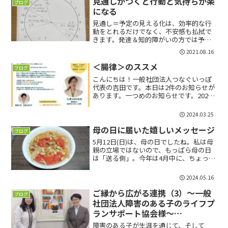
見通しがつくと行動と気持ちが楽
ブログ
になる
見通し＝予定の見える化は、効率的な行
動をとれるだけでなく、不安感も払拭で
きます。発達＆知的障がいの方では予定
がみえないと、不安感からパニックを引
2021.08.16
き起こす方も少なくありません。予定を
見える化することは誰にとっても行動や
＜腸律＞のススメ
ブログ
気持ちを楽にしてくれるコツになりま
こんにちは！一般社団法人つなぐいっぽ
す。
代表の吉田です。本日は2件のお知らせが
あります。一つめのお知らせです。2024
年4月より、一般社団法人つなぐいっぽで
実施しているシェアハウス事業等につき
2024.03.25
まして、株式会社田治（たじ）を通じて
展開して参ります...
母の日に届いた嬉しいメッセージ
ブログ
5月12日(日)は、母の日でしたね。私は母
親の立場ではないので、もっぱら母の日
は「送る側」。今年は4月中に、ちょっと
早めのカーネーションの鉢植えをプレゼ
ントしました。では、タイトルにあ
2024.05.16
る、”メッセージ”とは誰から！？それ
は、つなぐいっぽのシ...
ご縁から広がる連携（3）～一般
ブログ
社団法人障害のある子のライフプ
ランサポート協会様～
（2022/5/13）
障害のある子が生涯を通じて、そして