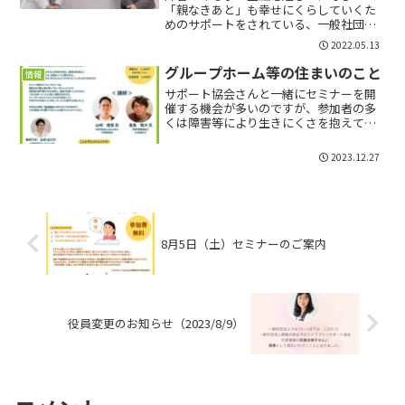
「親なきあと」も幸せにくらしていくた
めのサポートをされている、一般社団法
人障害のある子のライフプランサポート
2022.05.13
協会さんのご紹介です。
グループホーム等の住まいのこと
情報
サポート協会さんと一緒にセミナーを開
催する機会が多いのですが、参加者の多
くは障害等により生きにくさを抱えてい
るお子さんをもつ親御さまです。その親
御さまへ向けたアンケートで、関心のあ
2023.12.27
るテーマは何ですか？と回答いただく
と、ダントツで「お子さんへ...
8月5日（土）セミナーのご案内
役員変更のお知らせ（2023/8/9）