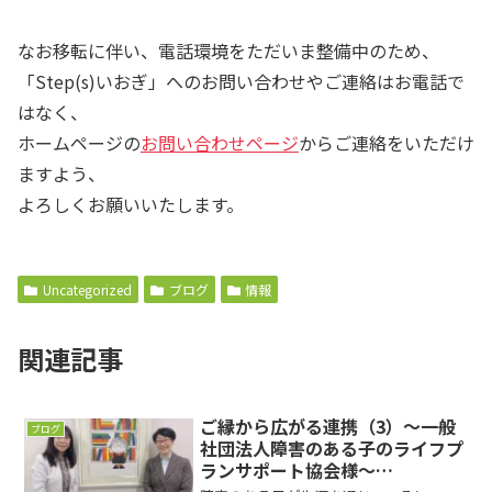
なお移転に伴い、電話環境をただいま整備中のため、
「Step(s)いおぎ」へのお問い合わせやご連絡はお電話で
はなく、
ホームページの
お問い合わせページ
からご連絡をいただけ
ますよう、
よろしくお願いいたします。
Uncategorized
ブログ
情報
関連記事
ご縁から広がる連携（3）～一般
ブログ
社団法人障害のある子のライフプ
ランサポート協会様～
（2022/5/13）