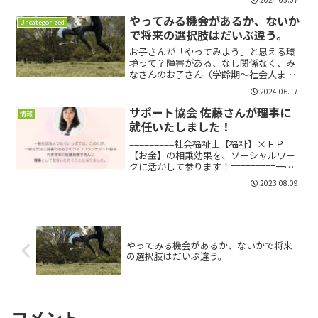
は・・・令和6年度より、つなぐいっぽの
2日間ひとり暮らし体験のシェアハウス事
やってみる機会があるか、ないか
Uncategorized
業を、世田谷区さんと...
で将来の選択肢はだいぶ違う。
お子さんが「やってみよう」と思える環
境って？障害がある、なし関係なく、み
なさんのお子さん（学齢期～社会人まで
幅広く！）は、ご自宅で家事のお手伝い
2024.06.17
をしていますか？やってるよ、というご
家庭は素晴らしいですね！こちらの生活
サポート協会 佐藤さんが理事に
情報
力の学び場シェアハウス、...
就任いたしました！
=========社会福祉士【福祉】×ＦＰ
【お金】の相乗効果を、ソーシャルワー
クに活かして参ります！=========一般
社団法人つなぐいっぽでは、このたび、
2023.08.09
一般社団法人障害のある子のライフプラ
ンサポート協会 代表理事の佐藤加根子さ
んに、理...
やってみる機会があるか、ないかで将来
の選択肢はだいぶ違う。
コメント