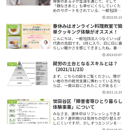
障害のある子が生涯を通じて、そして
「親なきあと」も幸せにくらしていくた
めのサポートをされている、一般社団法
人障害のある子のライフプランサポート
2022.05.13
協会さんのご紹介です。
春休みはオンライン料理教室で簡
ブログ
単クッキング体験がオススメ！
こんにちは、一般社団法人つなぐいっぽ
代表の吉田です。3月に入り、日に日に春
らしい暖かさを感じてきましたね。春と
いえば、学生さんにとっての楽しみは、
2023.03.07
春休み♪春休み期間の3月25日（土）に、
ソーシャルクッキングマスターさんと、
就労の土台となるスキルとは？
ブログ
ステキなコラボイベ...
（2021/11/23）
まず、こちらの図をご覧ください。障が
い者の方の就労支援に携わっている方な
らば、一度は目にされたことがあると思
います。職業準備性のピラミッド（独立
2021.11.23
行政法人 高齢･障害･求職者雇用支援機構
『2019年度版就業支援ハンドブック』よ
世田谷区「障害者等ひとり暮らし
ブログ
り）この図を見て...
体験事業」について
みなさま、連休中はリフレッシュできま
したか？連休明けは気持ちの切り替えが
しにくいですが、少しずつエンジンをか
けていきましょう！さて、本日のご案内
2024.05.07