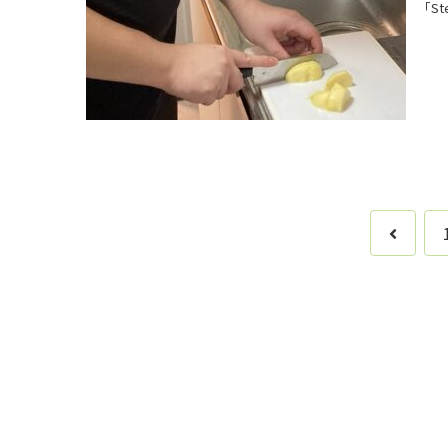
「S
前
へ