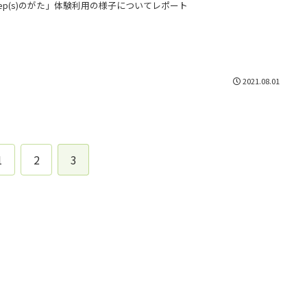
tep(s)のがた」体験利用の様子についてレポート
2021.08.01
1
2
3