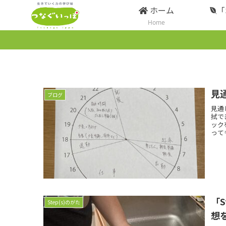
ホーム
「
Home
見
ブログ
見通
拭で
ック
って
「
Step(s)のがた
想