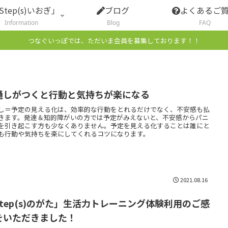
Step(s)いおぎ」
ブログ
よくあるご
Information
Blog
FAQ
つなぐいっぽでは、ただいま会員を募集しております！！
通しがつくと行動と気持ちが楽になる
し＝予定の見える化は、効率的な行動をとれるだけでなく、不安感も払
きます。発達＆知的障がいの方では予定がみえないと、不安感からパニ
を引き起こす方も少なくありません。予定を見える化することは誰にと
も行動や気持ちを楽にしてくれるコツになります。
2021.08.16
Step(s)のがた」生活力トレーニング体験利用のご感
をいただきました！